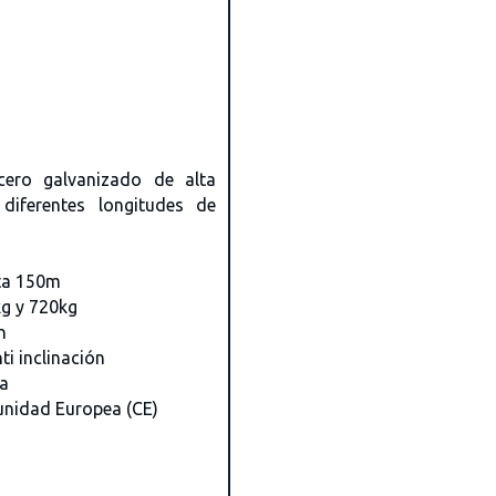
cero galvanizado de alta
 diferentes longitudes de
sta 150m
kg y 720kg
n
i inclinación
a
unidad Europea (CE)